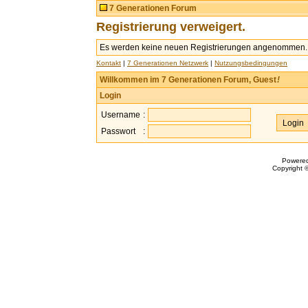
7 Generationen Forum
Registrierung verweigert.
Es werden keine neuen Registrierungen angenommen.
Kontakt
|
7 Generationen Netzwerk
|
Nutzungsbedingungen
Willkommen im 7 Generationen Forum, Guest
!
Login
Username
:
Passwort
:
Powere
Copyright