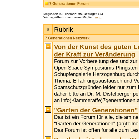
7 Generationen Forum
Mitglieder: 93, Themen: 95, Beiträge: 113
Wir begrüßen unser neues Mitglied,
mpn
Rubrik
#
7 Generationen Netzwerk
Von der Kunst des guten 
der Kraft zur Veränderung
Forum zur Vorbereitung des und zu
Open Space Symposiums Pfingsten 2
Schupfengalerie Herzogenburg durc
Thema, Erfahrungsaustausch und Ve
Spamschutzgründen leider nur zum 
daher bitte an Dr. M. Distelberger p
an info(Klammeraffe)7generationen.a
"Garten der Generationen"
Das ist ein Forum für alle, die am n
"Garten der Generationen" (an)teil
Das Forum ist offen für alle zum Les