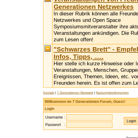
Generationen Netzwerkes
In dieser Rubrik können alle Freund
Netzwerkes und Open Space
Symposiumsmitveranstalter ihre akt
Veranstaltungen ankündigen. Die Rubr
zum Lesen offen!
"Schwarzes Brett" - Empfe
Infos, Tipps, .....
Hier stelle ich kurze Hinweise oder 
Veranstaltungen, Menschen, Gruppen,
Ereignissen, Themen, Ideen, etc. vo
Freunden herein. Es ist offen zum L
Kontakt
|
7 Generationen Netzwerk
|
Nutzungsbedingungen
Willkommen im 7 Generationen Forum, Guest
!
Login
Username
:
Passwort
:
Powere