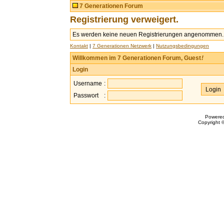
7 Generationen Forum
Registrierung verweigert.
Es werden keine neuen Registrierungen angenommen.
Kontakt
|
7 Generationen Netzwerk
|
Nutzungsbedingungen
Willkommen im 7 Generationen Forum, Guest
!
Login
Username
:
Passwort
:
Powere
Copyright