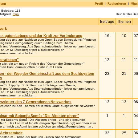
orum
Profil
|
Registrieren
|
Mitgl
, Beiträge: 113
Mitglied,
mpn
Dein letzter B
Beiträge
Themen
werk
es guten Lebens und der Kraft zur Veränderung
16
10
07
itung des und zur Nachlese zum Open Space Symposiums Pfingsten
engalerie Herzogenburg durch Beiträge zum Thema,
h und Vernetzung. Aus Spamschutzgründen leider nur zum Lesen.
 an Dr. M. Distelberger per E-Mail schicken an
enerationen.at schicken.
erationen"
12
11
11
ür alle, die am neuen Projekt des "Garten der Generationen"
ten Das Forum ist offen für alle zum Lesen.
ben - der Weg der Gemeinschaft aus dem Suchtsystem
23
21
06
us
itung des und zur Nachlese zum Open Space Symposiums Pfingsten
us St. Hippolyt St. Pölten durch Beiträge zum Thema,
h und Vernetzung. Aus Spamschutzgründen leider nur zum Lesen.
 an Dr. M. Distelberger per E-Mail schicken an
enerationen.at schicken.
wsletter des 7 Generationen Netzwerkes
13
13
06
chlesen zu den Themen der letzten Jahre ausgewählte Newsletter
inar mit Sobonfu Somé: "Die Ältesten ehren"
1
1
04
mit Sobonfu Somé "Die Ältesten ehren - und eine gesunde
en" . Das Forum ist für alle (wegen Spambelastungf) nur offen zum
e an mich als Administrator schicken an info(at)7generationen.at .
 Achtsamkeit
33
25
06
gsforum - Dialog der Kulturen - Open Space Symposium