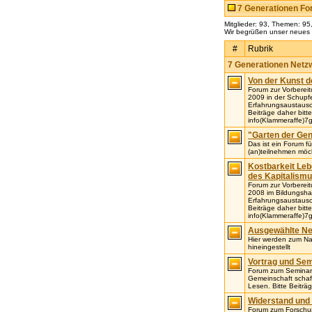
7 Generationen F
Mitglieder: 93, Themen: 95
Wir begrüßen unser neues 
#
Rubrik
7 Generationen Netz
Von der Kunst d
Forum zur Vorbere
2009 in der Schupf
Erfahrungsaustausc
Beiträge daher bitte
info(Klammeraffe)7g
"Garten der Gen
Das ist ein Forum f
(an)teilnehmen möch
Kostbarkeit Le
des Kapitalism
Forum zur Vorbere
2008 im Bildungsha
Erfahrungsaustausc
Beiträge daher bitte
info(Klammeraffe)7g
Ausgewählte Ne
Hier werden zum Na
hineingestellt
Vortrag und Sem
Forum zum Seminar 
Gemeinschaft schaff
Lesen. Bitte Beiträg
Widerstand und
Forum zum Forschun