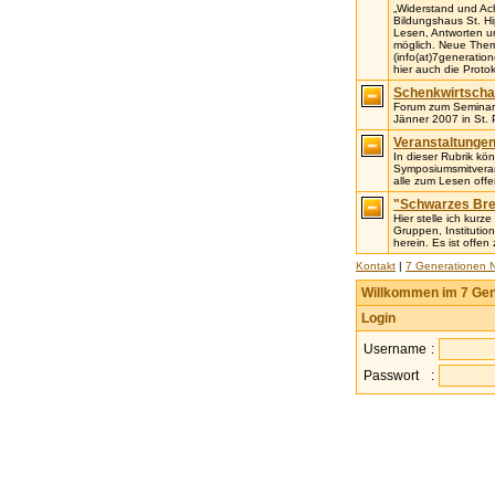
„Widerstand und Ach
Bildungshaus St. Hip
Lesen, Antworten u
möglich. Neue Theme
(info(at)7generatio
hier auch die Proto
Schenkwirtscha
Forum zum Seminar 
Jänner 2007 in St. 
Veranstaltunge
In dieser Rubrik k
Symposiumsmitverans
alle zum Lesen offe
"Schwarzes Brett
Hier stelle ich kur
Gruppen, Institutio
herein. Es ist offe
Kontakt
|
7 Generationen 
Willkommen im 7 Gen
Login
Username
:
Passwort
: