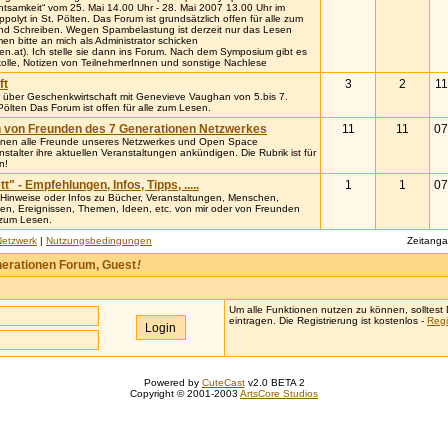
tsamkeit“ vom 25. Mai 14.00 Uhr - 28. Mai 2007 13.00 Uhr im
polyt in St. Pölten. Das Forum ist grundsätzlich offen für alle zum
nd Schreiben. Wegen Spambelastung ist derzeit nur das Lesen
n bitte an mich als Administrator schicken
nen.at). Ich stelle sie dann ins Forum. Nach dem Symposium gibt es
kolle, Notizen von TeilnehmerInnen und sonstige Nachlese
ft
3
2
11
über Geschenkwirtschaft mit Genevieve Vaughan von 5.bis 7.
Pölten Das Forum ist offen für alle zum Lesen.
n von Freunden des 7 Generationen Netzwerkes
11
11
07
önnen alle Freunde unseres Netzwerkes und Open Space
talter ihre aktuellen Veranstaltungen ankündigen. Die Rubrik ist für
n!
" - Empfehlungen, Infos, Tipps, .....
1
1
07
ze Hinweise oder Infos zu Bücher, Veranstaltungen, Menschen,
nen, Ereignissen, Themen, Ideen, etc. von mir oder von Freunden
n zum Lesen.
Netzwerk
|
Nutzungsbedingungen
Zeitang
erationen Forum, Guest
!
Um alle Funktionen nutzen zu können, solltest D
eintragen. Die Registrierung ist kostenlos -
Regi
Powered by
CuteCast
v2.0 BETA 2
Copyright © 2001-2003
ArtsCore Studios