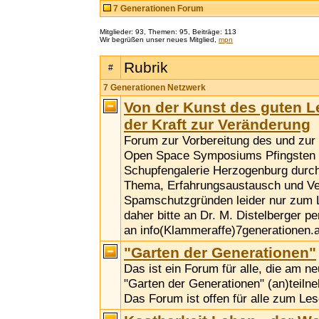
7 Generationen Forum
Mitglieder: 93, Themen: 95, Beiträge: 113
Wir begrüßen unser neues Mitglied,
mpn
Rubrik
#
7 Generationen Netzwerk
Von der Kunst des guten 
der Kraft zur Veränderung
Forum zur Vorbereitung des und zu
Open Space Symposiums Pfingsten 2
Schupfengalerie Herzogenburg durc
Thema, Erfahrungsaustausch und Ve
Spamschutzgründen leider nur zum 
daher bitte an Dr. M. Distelberger p
an info(Klammeraffe)7generationen.a
"Garten der Generationen"
Das ist ein Forum für alle, die am n
"Garten der Generationen" (an)teil
Das Forum ist offen für alle zum Les