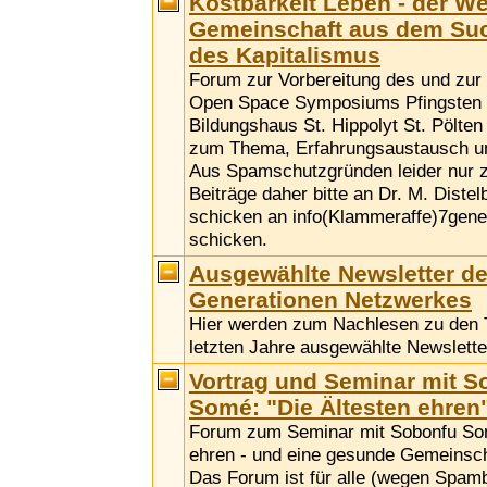
Kostbarkeit Leben - der W
Gemeinschaft aus dem Su
des Kapitalismus
Forum zur Vorbereitung des und zu
Open Space Symposiums Pfingsten 
Bildungshaus St. Hippolyt St. Pölten
zum Thema, Erfahrungsaustausch u
Aus Spamschutzgründen leider nur 
Beiträge daher bitte an Dr. M. Distel
schicken an info(Klammeraffe)7gene
schicken.
Ausgewählte Newsletter de
Generationen Netzwerkes
Hier werden zum Nachlesen zu den
letzten Jahre ausgewählte Newsletter
Vortrag und Seminar mit S
Somé: "Die Ältesten ehren
Forum zum Seminar mit Sobonfu Som
ehren - und eine gesunde Gemeinscha
Das Forum ist für alle (wegen Spamb