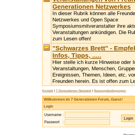
Generationen Netzwerkes
In dieser Rubrik können alle Freund
Netzwerkes und Open Space
Symposiumsmitveranstalter ihre akt
Veranstaltungen ankündigen. Die Rubr
zum Lesen offen!
"Schwarzes Brett" - Empfe
Infos, Tipps, .....
Hier stelle ich kurze Hinweise oder 
Veranstaltungen, Menschen, Gruppen,
Ereignissen, Themen, Ideen, etc. vo
Freunden herein. Es ist offen zum L
Kontakt
|
7 Generationen Netzwerk
|
Nutzungsbedingungen
Willkommen im 7 Generationen Forum, Guest
!
Login
Username
:
Passwort
:
Powere