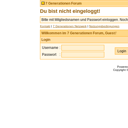
7 Generationen Forum
Du bist nicht eingeloggt!
Bitte mit Mitgliedsnamen und Passwort einloggen. Noch 
Kontakt
|
7 Generationen Netzwerk
|
Nutzungsbedingungen
Willkommen im 7 Generationen Forum, Guest
!
Login
Username
:
Passwort
:
Powere
Copyright