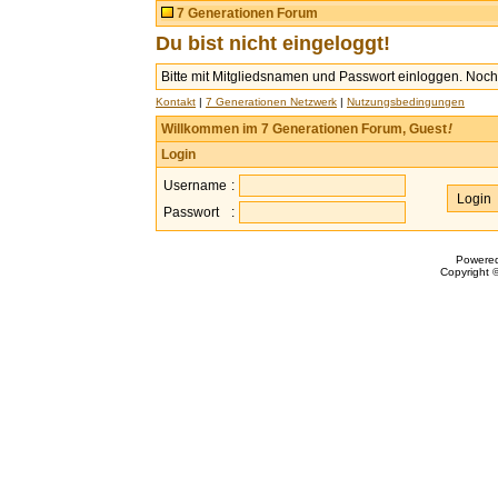
7 Generationen Forum
Du bist nicht eingeloggt!
Bitte mit Mitgliedsnamen und Passwort einloggen. Noch 
Kontakt
|
7 Generationen Netzwerk
|
Nutzungsbedingungen
Willkommen im 7 Generationen Forum, Guest
!
Login
Username
:
Passwort
:
Powere
Copyright