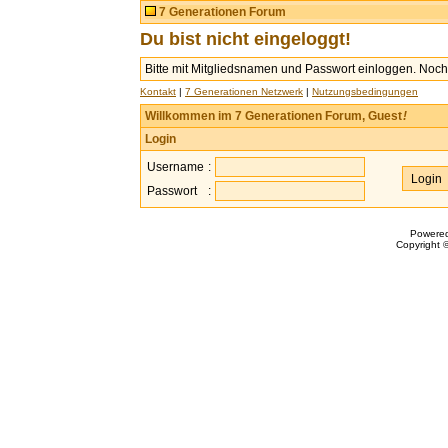
7 Generationen Forum
Du bist nicht eingeloggt!
Bitte mit Mitgliedsnamen und Passwort einloggen. Noch 
Kontakt
|
7 Generationen Netzwerk
|
Nutzungsbedingungen
Willkommen im 7 Generationen Forum, Guest
!
Login
Username
:
Passwort
:
Powere
Copyright