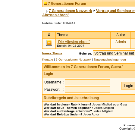
7 Generationen Forum
-
7 Generationen Netzwerk
>
Vortrag und Seminar m
|
Ältesten ehren"
Rubrikaufrufe: 1004441
#
Thema
Autor
„Die Ältesten ehren"
Admin
Erstellt: 04-02-2007
Neues Thema
Gehe zu:
Kontakt
|
7 Generationen Netzwerk
|
Nutzungsbedingungen
Willkommen im 7 Generationen Forum, Guest
!
Login
Username
:
Passwort
:
Rubrikregeln und -beschreibung
Wer darf in dieser Rubrik lesen?
Jedes Mitglied oder Gast
Wer darf neue Themen beginnen?
Jedes Mitglied
Wer darf auf Beiträge antworten?
Jedes Mitglied
Wer darf Beiträge ändern?
Jeder Autor
Powere
Copyright