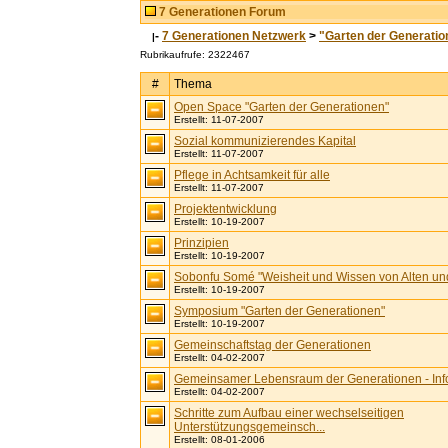
7 Generationen Forum
-
7 Generationen Netzwerk
>
"Garten der Generatio
|
Rubrikaufrufe: 2322467
#
Thema
Open Space "Garten der Generationen"
Erstellt: 11-07-2007
Sozial kommunizierendes Kapital
Erstellt: 11-07-2007
Pflege in Achtsamkeit für alle
Erstellt: 11-07-2007
Projektentwicklung
Erstellt: 10-19-2007
Prinzipien
Erstellt: 10-19-2007
Sobonfu Somé "Weisheit und Wissen von Alten un
Erstellt: 10-19-2007
Symposium "Garten der Generationen"
Erstellt: 10-19-2007
Gemeinschaftstag der Generationen
Erstellt: 04-02-2007
Gemeinsamer Lebensraum der Generationen - Inf
Erstellt: 04-02-2007
Schritte zum Aufbau einer wechselseitigen
Unterstützungsgemeinsch...
Erstellt: 08-01-2006