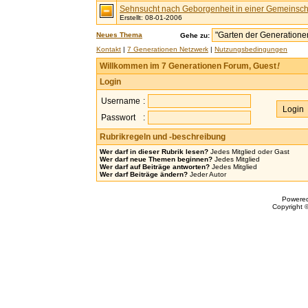
Sehnsucht nach Geborgenheit in einer Gemeinsch
Erstellt: 08-01-2006
Neues Thema
Gehe zu:
Kontakt
|
7 Generationen Netzwerk
|
Nutzungsbedingungen
Willkommen im 7 Generationen Forum, Guest
!
Login
Username
:
Passwort
:
Rubrikregeln und -beschreibung
Wer darf in dieser Rubrik lesen?
Jedes Mitglied oder Gast
Wer darf neue Themen beginnen?
Jedes Mitglied
Wer darf auf Beiträge antworten?
Jedes Mitglied
Wer darf Beiträge ändern?
Jeder Autor
Powere
Copyright