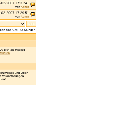
-02-2007 17:31:41
von
Admin
-02-2007 17:29:51
von
Admin
aben sind GMT +2 Stunden.
u dich als Mitglied
strieren
 Netzwerkes und Open
en Veranstaltungen
ffen!