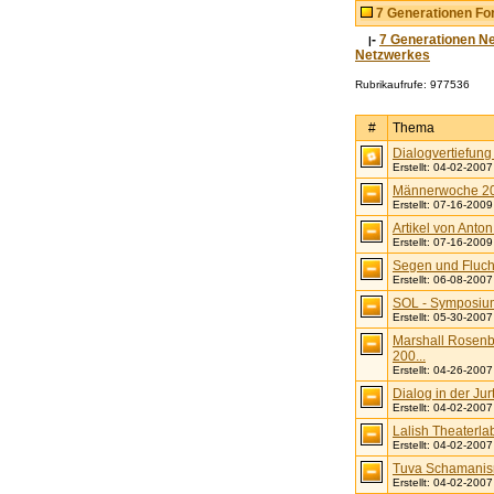
7 Generationen F
-
7 Generationen N
|
Netzwerkes
Rubrikaufrufe: 977536
#
Thema
Dialogvertiefung 
Erstellt: 04-02-2007
Männerwoche 200
Erstellt: 07-16-2009
Artikel von Anto
Erstellt: 07-16-2009
Segen und Fluch
Erstellt: 06-08-2007
SOL - Symposium 
Erstellt: 05-30-2007
Marshall Rosenbe
200...
Erstellt: 04-26-2007
Dialog in der Jur
Erstellt: 04-02-2007
Lalish Theaterla
Erstellt: 04-02-2007
Tuva Schamani
Erstellt: 04-02-2007