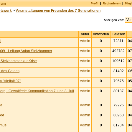
orum
Profil
|
Registrieren
|
Mitgl
etzwerk
>
Veranstaltungen von Freunden des 7 Generationen
Anzeigen von:
Autor
Antworten
Gelesen
I
Admin
0
72811
04
9 - Leitung Anton Stelzhammer
Admin
0
492782
07
n Stelzhammer zur Krise
Admin
0
109512
07
 des Geldes
Admin
0
81402
06
"Vielfalt 07"
Admin
0
79675
05
rg - Gewaltfreie Kommunikation 7. und 8. Juli
Admin
0
80137
04
te
Admin
0
79226
04
bor
Admin
0
80963
04
smus
Admin
0
81734
04