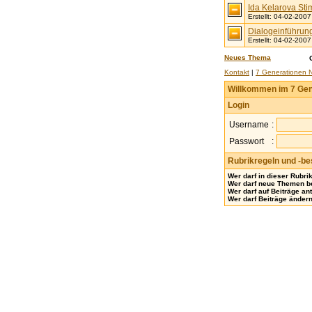
Ida Kelarova St
Erstellt: 04-02-2007
Dialogeinführung
Erstellt: 04-02-2007
Neues Thema
Kontakt
|
7 Generationen 
Willkommen im 7 Gen
Login
Username
:
Passwort
:
Rubrikregeln und -b
Wer darf in dieser Rubri
Wer darf neue Themen b
Wer darf auf Beiträge an
Wer darf Beiträge änder