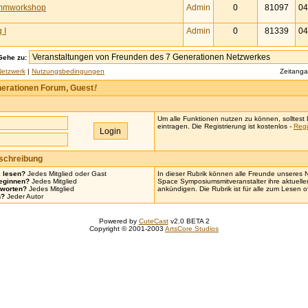
immworkshop
Admin
0
81097
04
 I
Admin
0
81339
04
Gehe zu:
Netzwerk
|
Nutzungsbedingungen
Zeitang
erationen Forum, Guest
!
Um alle Funktionen nutzen zu können, solltest D
eintragen. Die Registrierung ist kostenlos -
Regi
eschreibung
k lesen?
Jedes Mitglied oder Gast
In dieser Rubrik können alle Freunde unseres
eginnen?
Jedes Mitglied
Space Symposiumsmitveranstalter ihre aktuell
tworten?
Jedes Mitglied
ankündigen. Die Rubrik ist für alle zum Lesen o
n?
Jeder Autor
Powered by
CuteCast
v2.0 BETA 2
Copyright © 2001-2003
ArtsCore Studios