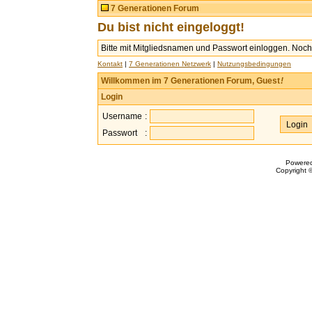
7 Generationen Forum
Du bist nicht eingeloggt!
Bitte mit Mitgliedsnamen und Passwort einloggen. Noch 
Kontakt
|
7 Generationen Netzwerk
|
Nutzungsbedingungen
Willkommen im 7 Generationen Forum, Guest
!
Login
Username
:
Passwort
:
Powere
Copyright