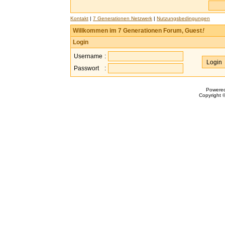
Kontakt
|
7 Generationen Netzwerk
|
Nutzungsbedingungen
Willkommen im 7 Generationen Forum, Guest
!
Login
Username
:
Passwort
:
Powere
Copyright