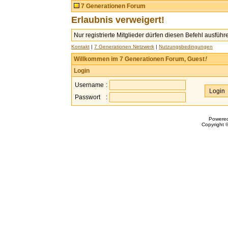
7 Generationen Forum
Erlaubnis verweigert!
Nur registrierte Mitglieder dürfen diesen Befehl ausführ
Kontakt
|
7 Generationen Netzwerk
|
Nutzungsbedingungen
Willkommen im 7 Generationen Forum, Guest
!
Login
Username
:
Passwort
:
Powere
Copyright