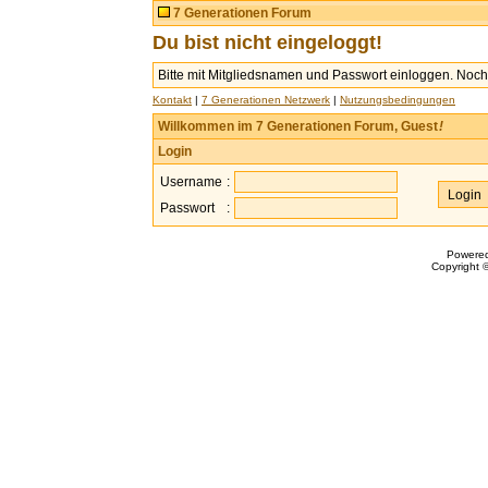
7 Generationen Forum
Du bist nicht eingeloggt!
Bitte mit Mitgliedsnamen und Passwort einloggen. Noch 
Kontakt
|
7 Generationen Netzwerk
|
Nutzungsbedingungen
Willkommen im 7 Generationen Forum, Guest
!
Login
Username
:
Passwort
:
Powere
Copyright