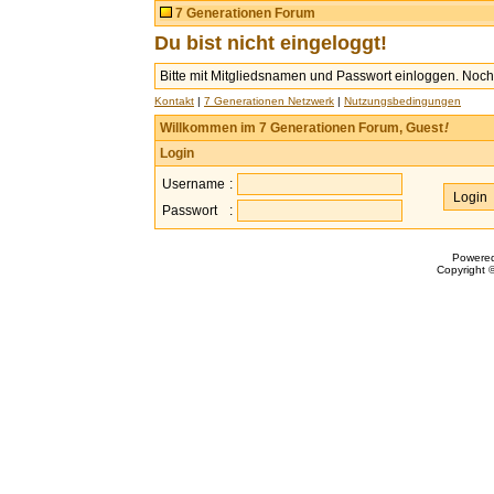
7 Generationen Forum
Du bist nicht eingeloggt!
Bitte mit Mitgliedsnamen und Passwort einloggen. Noch 
Kontakt
|
7 Generationen Netzwerk
|
Nutzungsbedingungen
Willkommen im 7 Generationen Forum, Guest
!
Login
Username
:
Passwort
:
Powere
Copyright