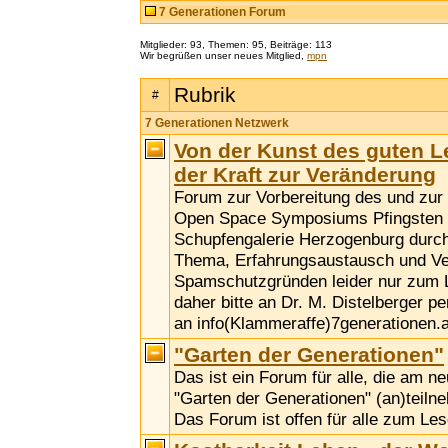
7 Generationen Forum
Mitglieder: 93, Themen: 95, Beiträge: 113
Wir begrüßen unser neues Mitglied,
mpn
Rubrik
#
7 Generationen Netzwerk
Von der Kunst des guten 
der Kraft zur Veränderung
Forum zur Vorbereitung des und zu
Open Space Symposiums Pfingsten 2
Schupfengalerie Herzogenburg durc
Thema, Erfahrungsaustausch und Ve
Spamschutzgründen leider nur zum 
daher bitte an Dr. M. Distelberger p
an info(Klammeraffe)7generationen.a
"Garten der Generationen"
Das ist ein Forum für alle, die am n
"Garten der Generationen" (an)teil
Das Forum ist offen für alle zum Les