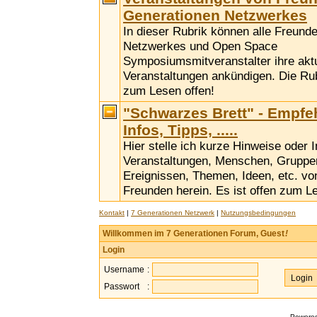
Generationen Netzwerkes
In dieser Rubrik können alle Freund
Netzwerkes und Open Space
Symposiumsmitveranstalter ihre akt
Veranstaltungen ankündigen. Die Rubr
zum Lesen offen!
"Schwarzes Brett" - Empfe
Infos, Tipps, .....
Hier stelle ich kurze Hinweise oder 
Veranstaltungen, Menschen, Gruppen,
Ereignissen, Themen, Ideen, etc. vo
Freunden herein. Es ist offen zum L
Kontakt
|
7 Generationen Netzwerk
|
Nutzungsbedingungen
Willkommen im 7 Generationen Forum, Guest
!
Login
Username
:
Passwort
:
Powere