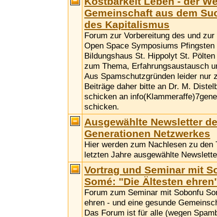
Kostbarkeit Leben - der W
Gemeinschaft aus dem Su
des Kapitalismus
Forum zur Vorbereitung des und zu
Open Space Symposiums Pfingsten 
Bildungshaus St. Hippolyt St. Pölten
zum Thema, Erfahrungsaustausch u
Aus Spamschutzgründen leider nur 
Beiträge daher bitte an Dr. M. Distel
schicken an info(Klammeraffe)7gene
schicken.
Ausgewählte Newsletter de
Generationen Netzwerkes
Hier werden zum Nachlesen zu den
letzten Jahre ausgewählte Newsletter
Vortrag und Seminar mit S
Somé: "Die Ältesten ehren
Forum zum Seminar mit Sobonfu Som
ehren - und eine gesunde Gemeinscha
Das Forum ist für alle (wegen Spamb