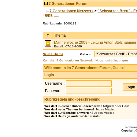
7 Generationen Forum
-
7 Generationen Netzwerk
>
"Schwarzes Brett" - E
|
Tipps, .....
Rubrikaufrufe: 1000181
#
Thema
Männerwoche 2009 - Leitung Anton Stelzhammer
Erstellt: 07-16-2009
Neues Thema
Gehe zu:
Kontakt
|
7 Generationen Netzwerk
|
Nutzungsbedingungen
Willkommen im 7 Generationen Forum, Guest
!
Login
Username
:
Passwort
:
Rubrikregeln und -beschreibung
Wer darf in dieser Rubrik lesen?
Jedes Mitglied oder Gast
Wer darf neue Themen beginnen?
Jedes Mitglied
Wer darf auf Beiträge antworten?
Jedes Mitglied
Wer darf Beiträge ändern?
Jeder Autor
Powere
Copyright