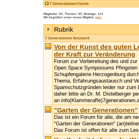
7 Generationen Forum
Mitglieder: 93, Themen: 95, Beiträge: 113
Wir begrüßen unser neues Mitglied,
mpn
Rubrik
#
7 Generationen Netzwerk
Von der Kunst des guten 
der Kraft zur Veränderung
Forum zur Vorbereitung des und zu
Open Space Symposiums Pfingsten 2
Schupfengalerie Herzogenburg durc
Thema, Erfahrungsaustausch und Ve
Spamschutzgründen leider nur zum 
daher bitte an Dr. M. Distelberger p
an info(Klammeraffe)7generationen.a
"Garten der Generationen"
Das ist ein Forum für alle, die am n
"Garten der Generationen" (an)teil
Das Forum ist offen für alle zum Les