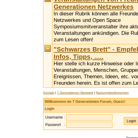
Generationen Netzwerkes
In dieser Rubrik können alle Freund
Netzwerkes und Open Space
Symposiumsmitveranstalter ihre akt
Veranstaltungen ankündigen. Die Rubr
zum Lesen offen!
"Schwarzes Brett" - Empfe
Infos, Tipps, .....
Hier stelle ich kurze Hinweise oder 
Veranstaltungen, Menschen, Gruppen,
Ereignissen, Themen, Ideen, etc. vo
Freunden herein. Es ist offen zum L
Kontakt
|
7 Generationen Netzwerk
|
Nutzungsbedingungen
Willkommen im 7 Generationen Forum, Guest
!
Login
Username
:
Passwort
:
Powere