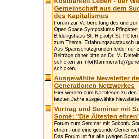
Kostbarkeit Leben - der W
Gemeinschaft aus dem Su
des Kapitalismus
Forum zur Vorbereitung des und zu
Open Space Symposiums Pfingsten 
Bildungshaus St. Hippolyt St. Pölten
zum Thema, Erfahrungsaustausch u
Aus Spamschutzgründen leider nur 
Beiträge daher bitte an Dr. M. Distel
schicken an info(Klammeraffe)7gene
schicken.
Ausgewählte Newsletter de
Generationen Netzwerkes
Hier werden zum Nachlesen zu den
letzten Jahre ausgewählte Newsletter
Vortrag und Seminar mit S
Somé: "Die Ältesten ehren
Forum zum Seminar mit Sobonfu Som
ehren - und eine gesunde Gemeinscha
Das Forum ist für alle (wegen Spamb