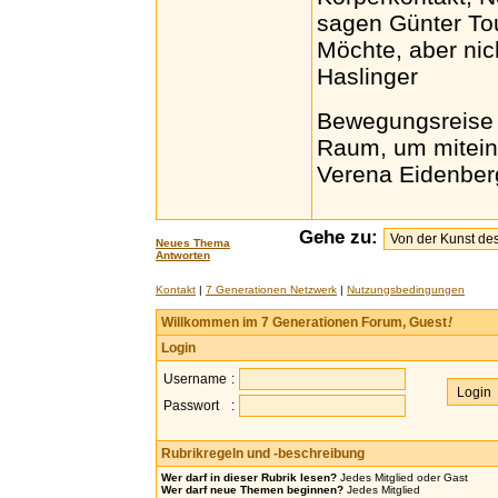
sagen Günter To
Möchte, aber nic
Haslinger
Bewegungsreise
Raum, um mitein
Verena Eidenber
Gehe zu:
Neues Thema
Antworten
Kontakt
|
7 Generationen Netzwerk
|
Nutzungsbedingungen
Willkommen im 7 Generationen Forum, Guest
!
Login
Username
:
Passwort
:
Rubrikregeln und -beschreibung
Wer darf in dieser Rubrik lesen?
Jedes Mitglied oder Gast
Wer darf neue Themen beginnen?
Jedes Mitglied