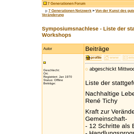
7 Generationen Forum
-
7 Generationen Netzwerk
>
Von der Kunst des gut
|
Veränderung
Symposiumsnachlese - Liste der st
Workshops
Beiträge
Autor
abgeschickt Mittwoc
Geschlecht:
Ort:
Registriert: Jan 1970
Status: Offline
Liste der stattg
Beiträge:
Nachhaltige Leb
René Tichy
Kraft zur Verände
Gemeinschaft-
- 12 Schritte als 
- Handlungsprog