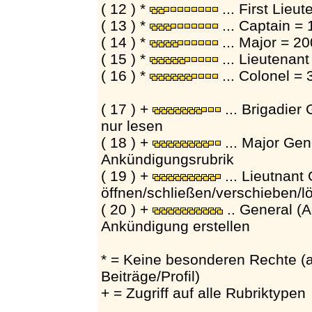
( 12 ) *
... First Lieu
( 13 ) *
... Captain =
( 14 ) *
... Major = 2
( 15 ) *
... Lieutenan
( 16 ) *
... Colonel =
( 17 ) +
... Brigadier
nur lesen
( 18 ) +
... Major Gene
Ankündigungsrubrik
( 19 ) +
... Lieutnant
öffnen/schließen/verschieben/lö
( 20 ) +
.. General (A
Ankündigung erstellen
* = Keine besonderen Rechte (
Beiträge/Profil)
+ = Zugriff auf alle Rubriktypen