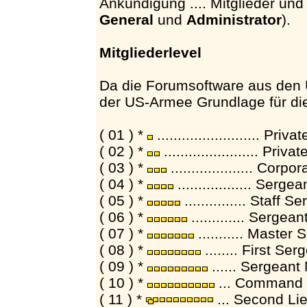
Ankündigung .... Mitglieder und
General
und
Administrator
).
Mitgliederlevel
Da die Forumsoftware aus den 
der US-Armee Grundlage für die Z
( 01 ) *
......................... Pr
( 02 ) *
....................... Pr
( 03 ) *
.................... Corp
( 04 ) *
.................. Serg
( 05 ) *
............... Staff
( 06 ) *
............. Serge
( 07 ) *
........... Master
( 08 ) *
........ First Se
( 09 ) *
...... Sergeant
( 10 ) *
... Command S
( 11 ) *
... Second Li