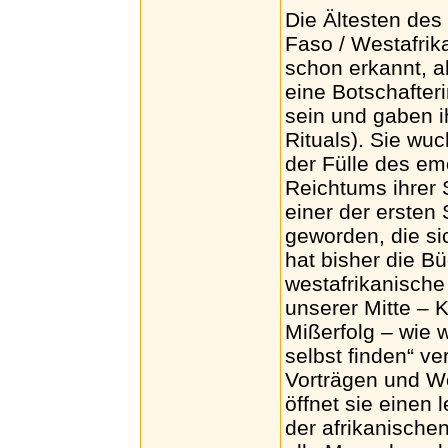
Die Ältesten de
Faso / Westafri
schon erkannt, a
eine Botschafter
sein und gaben 
Rituals). Sie wuc
der Fülle des emo
Reichtums ihrer 
einer der ersten 
geworden, die si
hat bisher die B
westafrikanische 
unserer Mitte – 
Mißerfolg – wie 
selbst finden“ ve
Vorträgen und W
öffnet sie einen
der afrikanische