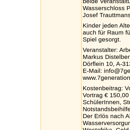
beide Veranstalt
Wasserschloss Po
Josef Trauttmans
Kinder jeden Alt
auch für Raum f
Spiel gesorgt.
Veranstalter: Ar
Markus Distelbe
Dörflein 10, A-3
E-Mail: info@7ge
www.7generation
Kostenbeitrag: V
Vortrag € 150,00
SchülerInnen, St
Notstandsbeihilf
Der Erlös nach A
Wasserversorgun
Westafrika. Geld 