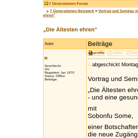
7 Generationen Forum
-
7 Generationen Netzwerk
>
Vortrag und Seminar m
|
ehren"
„Die Ältesten ehren"
Beiträge
Autor
abgeschickt Montag
Geschlecht:
Ort:
Registriert: Jan 1970
Status: Offline
Vortrag und Sem
Beiträge:
„Die Ältesten eh
- und eine gesu
mit
Sobonfu Some,
einer Botschafter
die neue Zugänge