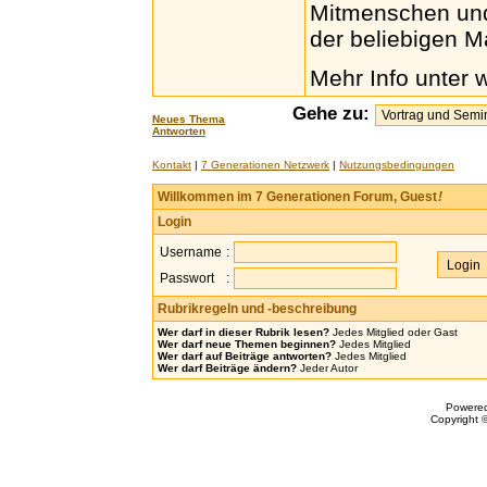
Mitmenschen und 
der beliebigen M
Mehr Info unter
Gehe zu:
Neues Thema
Antworten
Kontakt
|
7 Generationen Netzwerk
|
Nutzungsbedingungen
Willkommen im 7 Generationen Forum, Guest
!
Login
Username
:
Passwort
:
Rubrikregeln und -beschreibung
Wer darf in dieser Rubrik lesen?
Jedes Mitglied oder Gast
Wer darf neue Themen beginnen?
Jedes Mitglied
Wer darf auf Beiträge antworten?
Jedes Mitglied
Wer darf Beiträge ändern?
Jeder Autor
Powere
Copyright