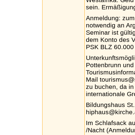
sein. Ermäßigun
Anmeldung: zum 
notwendig an Ar
Seminar ist gült
dem Konto des Ve
PSK BLZ 60.000 l
Unterkunftsmögli
Pottenbrunn und 
Tourismusinforma
Mail tourismus@s
zu buchen, da in 
internationale Gr
Bildungshaus St.
hiphaus@kirche.
Im Schlafsack au
/Nacht (Anmeldun