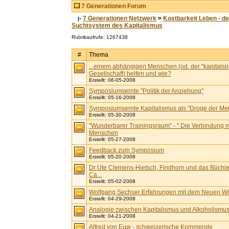
7 Generationen Forum
-
7 Generationen Netzwerk
>
Kostbarkeit Leben - d
|
Suchtsystem des Kapitalismus
Rubrikaufrufe: 1267438
#
Thema
...einem abhängigen Menschen (od. der "kapitalsü
Gesellschaft) helfen und wie?
Erstellt: 06-05-2008
Symposiumsernte "Politik der Anziehung"
Erstellt: 05-16-2008
Symposiumsernte Kapitalismus als "Droge der Mehrh
Erstellt: 05-30-2008
"Wunderbarer Trainingsraum" - " Die Verbindung m
Menschen
Erstellt: 05-27-2008
Feedback zum Symposium
Erstellt: 05-20-2008
Dr Ute Clemens-Hietsch, Findhorn und das Büchle
Ca...
Erstellt: 05-02-2008
Wolfgang Sechser Erfahrungen mit dem Neuen Wir
Erstellt: 04-29-2008
Analogie zwischen Kapitalismus und Alkoholismu
Erstellt: 04-21-2008
Alfred von Euw - schweizerische Kommende