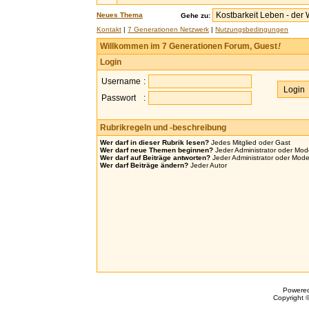
Neues Thema
Gehe zu:
Kontakt
|
7 Generationen Netzwerk
|
Nutzungsbedingungen
Willkommen im 7 Generationen Forum, Guest
!
Login
Username
:
Passwort
:
Rubrikregeln und -beschreibung
Wer darf in dieser Rubrik lesen?
Jedes Mitglied oder Gast
Wer darf neue Themen beginnen?
Jeder Administrator oder Mod
Wer darf auf Beiträge antworten?
Jeder Administrator oder Mode
Wer darf Beiträge ändern?
Jeder Autor
Powere
Copyright