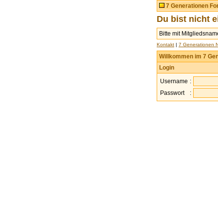
7 Generationen F
Du bist nicht 
Bitte mit Mitgliedsna
Kontakt
|
7 Generationen 
Willkommen im 7 Gen
Login
Username
:
Passwort
: