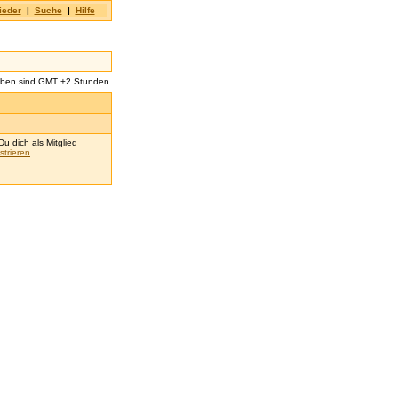
ieder
|
Suche
|
Hilfe
aben sind GMT +2 Stunden.
u dich als Mitglied
strieren