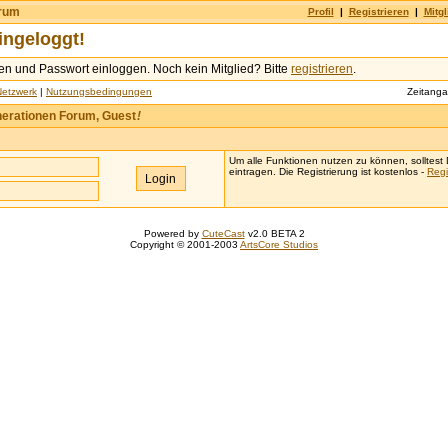
orum
Profil
|
Registrieren
|
Mitgl
eingeloggt!
men und Passwort einloggen. Noch kein Mitglied? Bitte
registrieren
.
Netzwerk
|
Nutzungsbedingungen
Zeitang
erationen Forum, Guest
!
Um alle Funktionen nutzen zu können, solltest D
eintragen. Die Registrierung ist kostenlos -
Regi
Powered by
CuteCast
v2.0 BETA 2
Copyright © 2001-2003
ArtsCore Studios