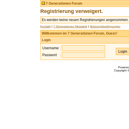
7 Generationen Forum
Registrierung verweigert.
Es werden keine neuen Registrierungen angenommen.
Kontakt
|
7 Generationen Netzwerk
|
Nutzungsbedingungen
Willkommen im 7 Generationen Forum, Guest
!
Login
Username
:
Passwort
:
Powere
Copyright