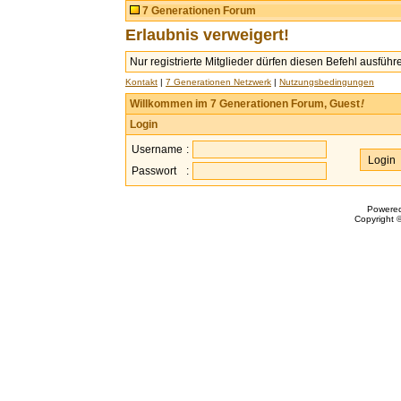
7 Generationen Forum
Erlaubnis verweigert!
Nur registrierte Mitglieder dürfen diesen Befehl ausführ
Kontakt
|
7 Generationen Netzwerk
|
Nutzungsbedingungen
Willkommen im 7 Generationen Forum, Guest
!
Login
Username
:
Passwort
:
Powere
Copyright