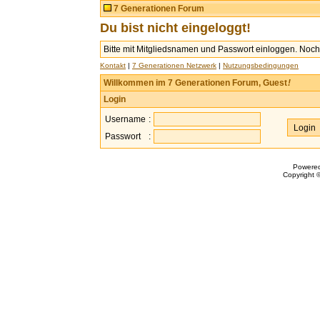
7 Generationen Forum
Du bist nicht eingeloggt!
Bitte mit Mitgliedsnamen und Passwort einloggen. Noch 
Kontakt
|
7 Generationen Netzwerk
|
Nutzungsbedingungen
Willkommen im 7 Generationen Forum, Guest
!
Login
Username
:
Passwort
:
Powere
Copyright