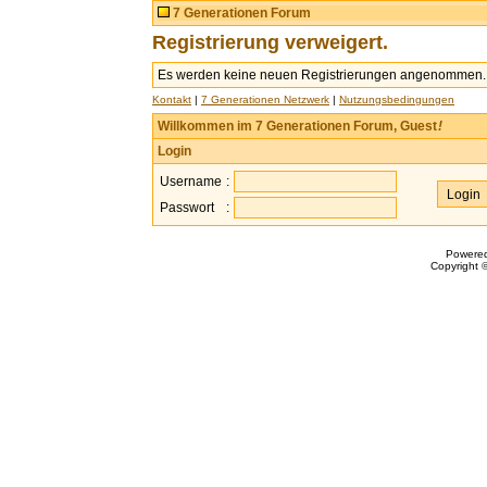
7 Generationen Forum
Registrierung verweigert.
Es werden keine neuen Registrierungen angenommen.
Kontakt
|
7 Generationen Netzwerk
|
Nutzungsbedingungen
Willkommen im 7 Generationen Forum, Guest
!
Login
Username
:
Passwort
:
Powere
Copyright