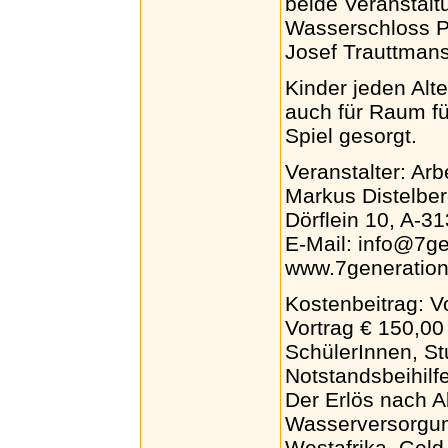
beide Veranstalt
Wasserschloss Po
Josef Trauttmans
Kinder jeden Alt
auch für Raum f
Spiel gesorgt.
Veranstalter: Ar
Markus Distelbe
Dörflein 10, A-3
E-Mail: info@7ge
www.7generation
Kostenbeitrag: V
Vortrag € 150,00
SchülerInnen, St
Notstandsbeihilf
Der Erlös nach A
Wasserversorgun
Westafrika. Geld 