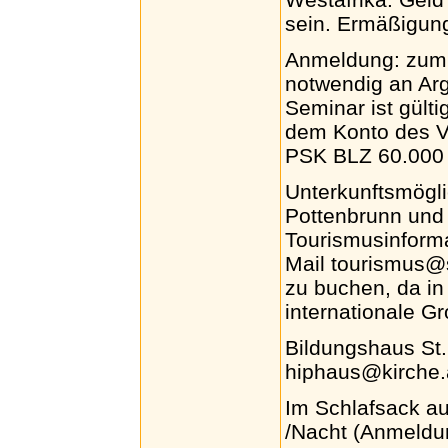
sein. Ermäßigun
Anmeldung: zum 
notwendig an Ar
Seminar ist gült
dem Konto des Ve
PSK BLZ 60.000 l
Unterkunftsmögli
Pottenbrunn und 
Tourismusinforma
Mail tourismus@s
zu buchen, da in 
internationale Gr
Bildungshaus St.
hiphaus@kirche.
Im Schlafsack au
/Nacht (Anmeldun