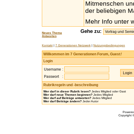
Mitmenschen und 
der beliebigen M
Mehr Info unter
Gehe zu:
Neues Thema
Antworten
Kontakt
|
7 Generationen Netzwerk
|
Nutzungsbedingungen
Willkommen im 7 Generationen Forum, Guest
!
Login
Username
:
Passwort
:
Rubrikregeln und -beschreibung
Wer darf in dieser Rubrik lesen?
Jedes Mitglied oder Gast
Wer darf neue Themen beginnen?
Jedes Mitglied
Wer darf auf Beiträge antworten?
Jedes Mitglied
Wer darf Beiträge ändern?
Jeder Autor
Powere
Copyright