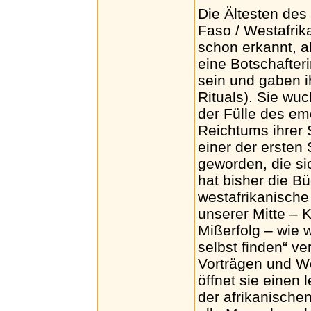
Die Ältesten de
Faso / Westafri
schon erkannt, a
eine Botschafter
sein und gaben 
Rituals). Sie wuc
der Fülle des emo
Reichtums ihrer 
einer der ersten 
geworden, die si
hat bisher die B
westafrikanische 
unserer Mitte – 
Mißerfolg – wie 
selbst finden“ ve
Vorträgen und W
öffnet sie einen
der afrikanische