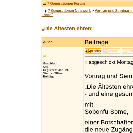
7 Generationen Forum
-
7 Generationen Netzwerk
>
Vortrag und Seminar m
|
ehren"
„Die Ältesten ehren"
Beiträge
Autor
abgeschickt Montag
Geschlecht:
Ort:
Registriert: Jan 1970
Status: Offline
Vortrag und Sem
Beiträge:
„Die Ältesten eh
- und eine gesu
mit
Sobonfu Some,
einer Botschafter
die neue Zugänge