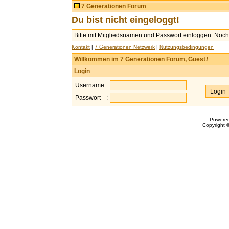
7 Generationen Forum
Du bist nicht eingeloggt!
Bitte mit Mitgliedsnamen und Passwort einloggen. Noch 
Kontakt
|
7 Generationen Netzwerk
|
Nutzungsbedingungen
Willkommen im 7 Generationen Forum, Guest
!
Login
Username
:
Passwort
:
Powere
Copyright