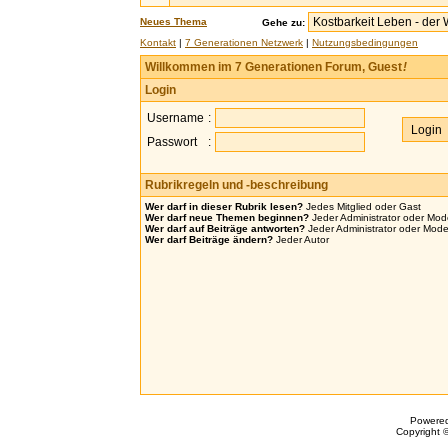
Neues Thema
Gehe zu:
Kontakt
|
7 Generationen Netzwerk
|
Nutzungsbedingungen
Willkommen im 7 Generationen Forum, Guest
!
Login
Username
:
Passwort
:
Rubrikregeln und -beschreibung
Wer darf in dieser Rubrik lesen?
Jedes Mitglied oder Gast
Wer darf neue Themen beginnen?
Jeder Administrator oder Mod
Wer darf auf Beiträge antworten?
Jeder Administrator oder Mode
Wer darf Beiträge ändern?
Jeder Autor
Powere
Copyright