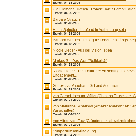
Erstellt: 04-18-2008
Ute Clemens-Hietsch - Robert Hart´s Forest Gard
Erstellt: 04-20-2008
Barbara Strauch
Erstellt: 04-18-2008
Heinz Spindler - Laufend in Verbindung sein
Erstellt: 04-18-2008
Barbara Strauch - Das "gute Leben" hat längst be
Erstellt: 04-18-2008
Nicole Lieger - Aus der Vision leben
Erstellt: 04-18-2008
Markus S. - Das Wort "Solidarität"
Erstellt: 04-18-2008
Nicole Lieger - Die Politik der Anziehung: Liebevol
Engagement...
Erstellt: 04-18-2008
Genevieve Vaughan - Gift and Addiction
Erstellt: 04-18-2008
von Gernot Jochum-Müller (Obmann Tauschkreis V
Erstellt: 02-04-2008
von Marianne Schallhas (Arbeitsgemeinschaft Ger
Wirtschaften)
Erstellt: 02-04-2008
Von Alfred von Euw (Gründer der schweizerisch
Erstellt: 02-04-2008
Symposiumsankündigung
Erstellt: 02-04-2008