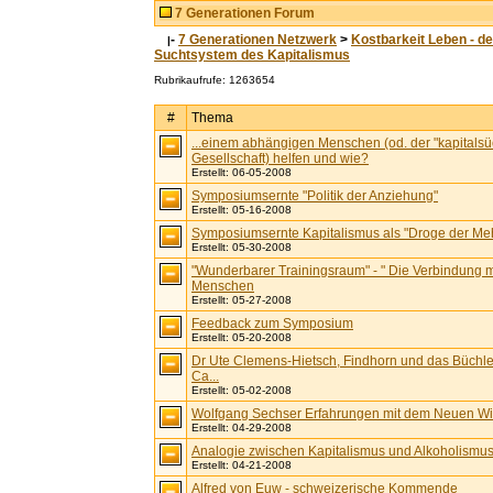
7 Generationen Forum
-
7 Generationen Netzwerk
>
Kostbarkeit Leben - d
|
Suchtsystem des Kapitalismus
Rubrikaufrufe: 1263654
#
Thema
...einem abhängigen Menschen (od. der "kapitalsü
Gesellschaft) helfen und wie?
Erstellt: 06-05-2008
Symposiumsernte "Politik der Anziehung"
Erstellt: 05-16-2008
Symposiumsernte Kapitalismus als "Droge der Mehrh
Erstellt: 05-30-2008
"Wunderbarer Trainingsraum" - " Die Verbindung m
Menschen
Erstellt: 05-27-2008
Feedback zum Symposium
Erstellt: 05-20-2008
Dr Ute Clemens-Hietsch, Findhorn und das Büchle
Ca...
Erstellt: 05-02-2008
Wolfgang Sechser Erfahrungen mit dem Neuen Wir
Erstellt: 04-29-2008
Analogie zwischen Kapitalismus und Alkoholismu
Erstellt: 04-21-2008
Alfred von Euw - schweizerische Kommende