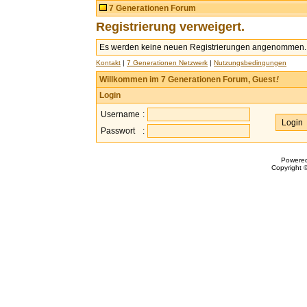
7 Generationen Forum
Registrierung verweigert.
Es werden keine neuen Registrierungen angenommen.
Kontakt
|
7 Generationen Netzwerk
|
Nutzungsbedingungen
Willkommen im 7 Generationen Forum, Guest
!
Login
Username
:
Passwort
:
Powere
Copyright