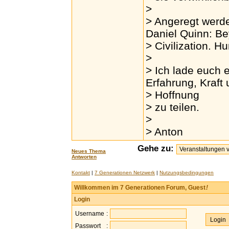
>
> Angeregt werd
Daniel Quinn: B
> Civilization. H
>
> Ich lade euch 
Erfahrung, Kraft
> Hoffnung
> zu teilen.
>
> Anton
Gehe zu:
Neues Thema
Antworten
Kontakt
|
7 Generationen Netzwerk
|
Nutzungsbedingungen
Willkommen im 7 Generationen Forum, Guest
!
Login
Username
:
Passwort
: