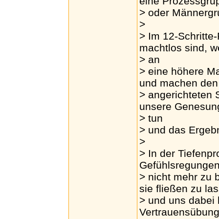
eine Prozessgru
> oder Männergr
>
> Im 12-Schritte
machtlos sind, 
> an
> eine höhere Ma
und machen den
> angerichteten 
unsere Genesun
> tun
> und das Ergebn
>
> In der Tiefenp
Gefühlsregunge
> nicht mehr zu
sie fließen zu la
> und uns dabei 
Vertrauensübun