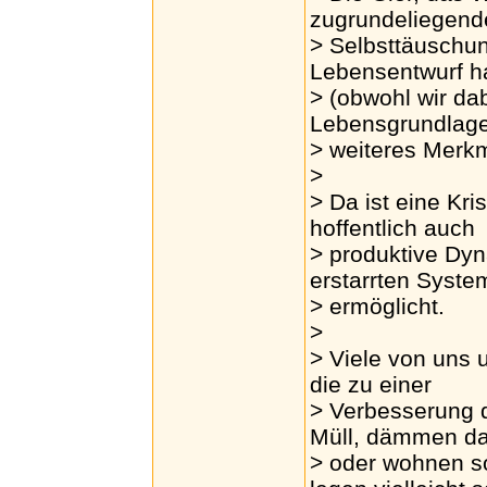
zugrundeliegend
> Selbsttäuschun
Lebensentwurf h
> (obwohl wir da
Lebensgrundlage
> weiteres Merkm
>
> Da ist eine Kri
hoffentlich auch
> produktive Dyn
erstarrten Syste
> ermöglicht.
>
> Viele von uns 
die zu einer
> Verbesserung d
Müll, dämmen d
> oder wohnen so