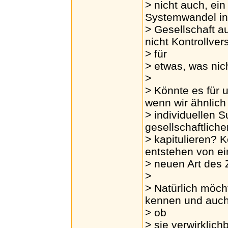
> nicht auch, ei
Systemwandel in
> Gesellschaft a
nicht Kontrollve
> für
> etwas, was nich
>
> Könnte es für 
wenn wir ähnlich
> individuellen 
gesellschaftlic
> kapitulieren? K
entstehen von ei
> neuen Art de
>
> Natürlich möcht
kennen und auch
> ob
> sie verwirklich