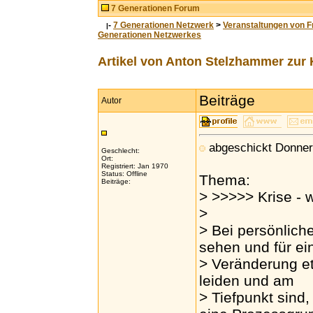
7 Generationen Forum
-
7 Generationen Netzwerk
>
Veranstaltungen von F
|
Generationen Netzwerkes
Artikel von Anton Stelzhammer zur 
Beiträge
Autor
abgeschickt Donner
Geschlecht:
Ort:
Registriert: Jan 1970
Status: Offline
Thema:
Beiträge:
> >>>>> Krise - 
>
> Bei persönliche
sehen und für ei
> Veränderung et
leiden und am
> Tiefpunkt sind,