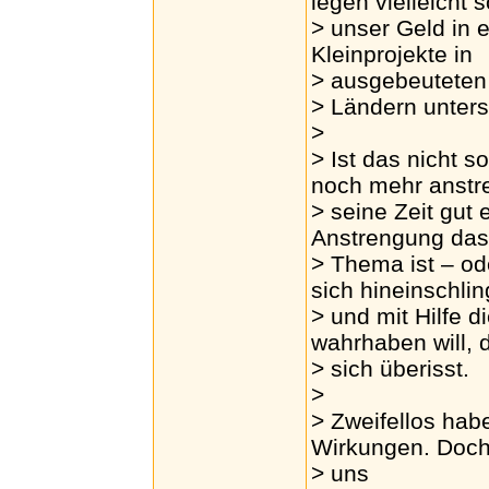
legen vielleicht 
> unser Geld in 
Kleinprojekte in
> ausgebeuteten
> Ländern unters
>
> Ist das nicht s
noch mehr anstr
> seine Zeit gut 
Anstrengung das
> Thema ist – od
sich hineinschlin
> und mit Hilfe 
wahrhaben will, 
> sich überisst.
>
> Zweifellos ha
Wirkungen. Doch
> uns