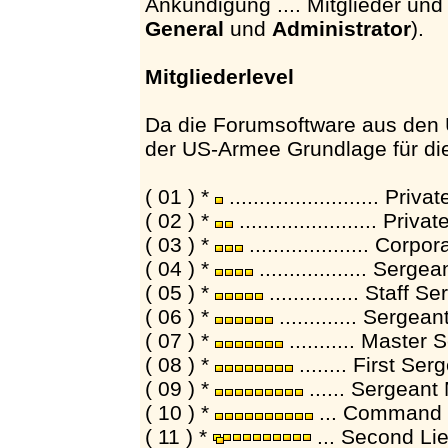
Ankündigung .... Mitglieder und
General
und
Administrator
).
Mitgliederlevel
Da die Forumsoftware aus den 
der US-Armee Grundlage für die Z
( 01 ) *
......................... Pr
( 02 ) *
....................... Pr
( 03 ) *
.................... Corp
( 04 ) *
.................. Serg
( 05 ) *
............... Staff
( 06 ) *
............. Serge
( 07 ) *
........... Master
( 08 ) *
........ First Se
( 09 ) *
...... Sergeant
( 10 ) *
... Command S
( 11 ) *
... Second Li