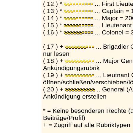
( 12 ) *
... First Lieu
( 13 ) *
... Captain =
( 14 ) *
... Major = 2
( 15 ) *
... Lieutenan
( 16 ) *
... Colonel =
( 17 ) +
... Brigadier
nur lesen
( 18 ) +
... Major Gene
Ankündigungsrubrik
( 19 ) +
... Lieutnant
öffnen/schließen/verschieben/lö
( 20 ) +
.. General (A
Ankündigung erstellen
* = Keine besonderen Rechte (
Beiträge/Profil)
+ = Zugriff auf alle Rubriktypen