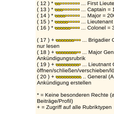
( 12 ) *
... First Lieu
( 13 ) *
... Captain =
( 14 ) *
... Major = 2
( 15 ) *
... Lieutenan
( 16 ) *
... Colonel =
( 17 ) +
... Brigadier
nur lesen
( 18 ) +
... Major Gene
Ankündigungsrubrik
( 19 ) +
... Lieutnant
öffnen/schließen/verschieben/lö
( 20 ) +
.. General (A
Ankündigung erstellen
* = Keine besonderen Rechte (
Beiträge/Profil)
+ = Zugriff auf alle Rubriktypen