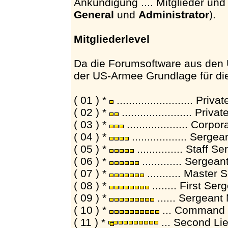
Ankündigung .... Mitglieder und
General
und
Administrator
).
Mitgliederlevel
Da die Forumsoftware aus den 
der US-Armee Grundlage für die Z
( 01 ) *
......................... Pr
( 02 ) *
....................... Pr
( 03 ) *
.................... Corp
( 04 ) *
.................. Serg
( 05 ) *
............... Staff
( 06 ) *
............. Serge
( 07 ) *
........... Master
( 08 ) *
........ First Se
( 09 ) *
...... Sergeant
( 10 ) *
... Command S
( 11 ) *
... Second Li