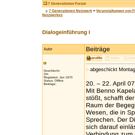
7 Generationen Forum
-
7 Generationen Netzwerk
>
Veranstaltungen von F
|
Netzwerkes
Dialogeinführung I
Beiträge
Autor
abgeschickt Montag
Geschlecht:
Ort:
Registriert: Jan 1970
Status: Offline
20. – 22. April 0
Beiträge:
Mit Benno Kapela
stößt, schafft d
Raum der Begegn
Wesen, die in Sp
Sprechen. Der Dia
sich darauf einl
Verbindung zum 