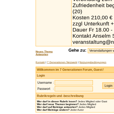
Zufriedenheit be
(20)
Kosten 210,00 € 
zzgl Unterkunft +
Dauer Fr 18.00 -
Kontakt Anselm
veranstaltung@n
Gehe zu:
Neues Thema
Antworten
Kontakt
|
7 Generationen Netzwerk
|
Nutzungsbedingungen
Willkommen im 7 Generationen Forum, Guest
!
Login
Username
:
Passwort
:
Rubrikregeln und -beschreibung
Wer darf in dieser Rubrik lesen?
Jedes Mitglied oder Gast
Wer darf neue Themen beginnen?
Jedes Mitglied
Wer darf auf Beiträge antworten?
Jedes Mitglied
Wer darf Beiträge ändern?
Jeder Autor