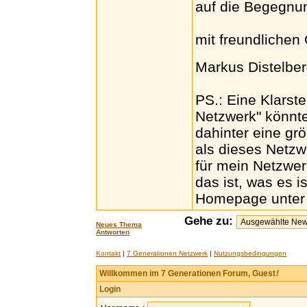
auf die Begegnu
mit freundlichen
Markus Distelber
PS.: Eine Klarst
Netzwerk" könnte
dahinter eine gr
als dieses Netzw
für mein Netzwer
das ist, was es 
Homepage unter 
Gehe zu:
Neues Thema
Antworten
Kontakt
|
7 Generationen Netzwerk
|
Nutzungsbedingungen
Willkommen im 7 Generationen Forum, Guest
!
Login