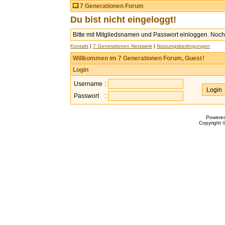
7 Generationen Forum
Du bist nicht eingeloggt!
Bitte mit Mitgliedsnamen und Passwort einloggen. Noch 
Kontakt
|
7 Generationen Netzwerk
|
Nutzungsbedingungen
Willkommen im 7 Generationen Forum, Guest
!
Login
Username
:
Passwort
:
Powere
Copyright