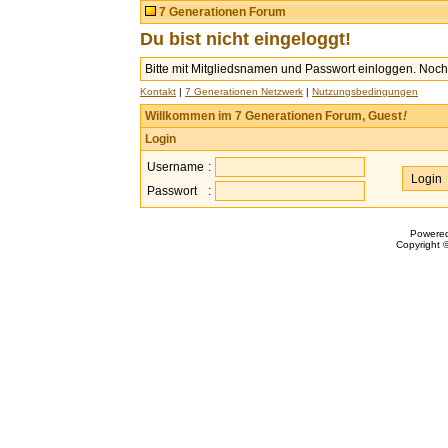
7 Generationen Forum
Du bist nicht eingeloggt!
Bitte mit Mitgliedsnamen und Passwort einloggen. Noch 
Kontakt
|
7 Generationen Netzwerk
|
Nutzungsbedingungen
Willkommen im 7 Generationen Forum, Guest
!
Login
Username
:
Passwort
:
Powere
Copyright