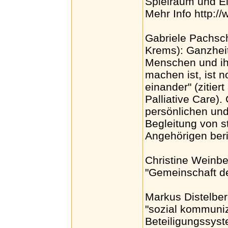
Spielraum und E
Mehr Info http://
Gabriele Pachsch
Krems): Ganzheit
Menschen und ih
machen ist, ist n
einander" (zitie
Palliative Care).
persönlichen und
Begleitung von 
Angehörigen beri
Christine Weinber
"Gemeinschaft d
Markus Distelber
"sozial kommuniz
Beteiligungssyst