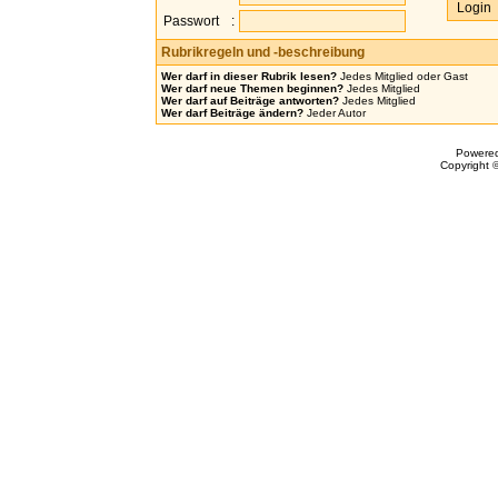
Passwort
:
Rubrikregeln und -beschreibung
Wer darf in dieser Rubrik lesen?
Jedes Mitglied oder Gast
Wer darf neue Themen beginnen?
Jedes Mitglied
Wer darf auf Beiträge antworten?
Jedes Mitglied
Wer darf Beiträge ändern?
Jeder Autor
Powere
Copyright