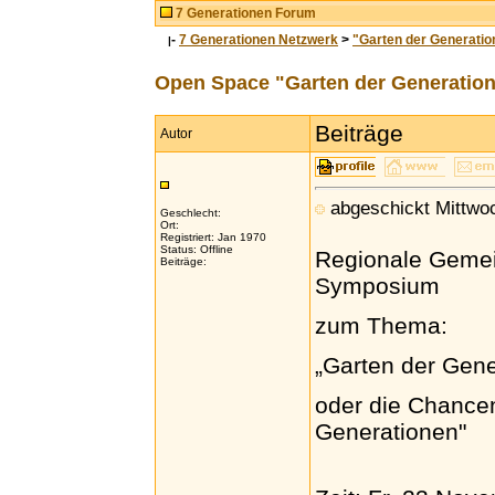
7 Generationen Forum
-
7 Generationen Netzwerk
>
"Garten der Generatio
|
Open Space "Garten der Generatio
Beiträge
Autor
abgeschickt Mittwo
Geschlecht:
Ort:
Registriert: Jan 1970
Status: Offline
Regionale Gemei
Beiträge:
Symposium
zum Thema:
„Garten der Gene
oder die Chancen
Generationen"