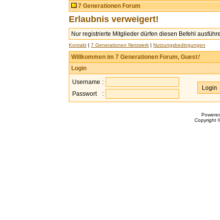
7 Generationen Forum
Erlaubnis verweigert!
Nur registrierte Mitglieder dürfen diesen Befehl ausführ
Kontakt
|
7 Generationen Netzwerk
|
Nutzungsbedingungen
Willkommen im 7 Generationen Forum, Guest
!
Login
Username
:
Passwort
:
Powere
Copyright