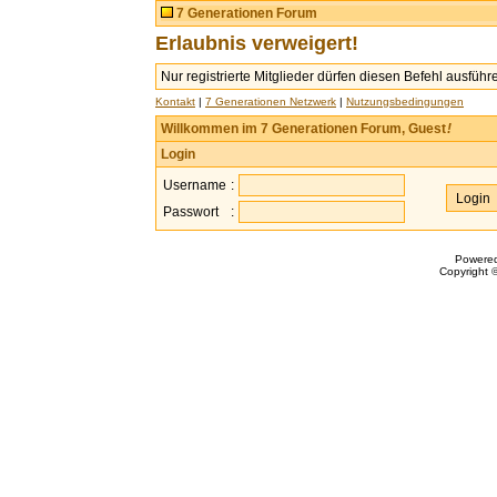
7 Generationen Forum
Erlaubnis verweigert!
Nur registrierte Mitglieder dürfen diesen Befehl ausführ
Kontakt
|
7 Generationen Netzwerk
|
Nutzungsbedingungen
Willkommen im 7 Generationen Forum, Guest
!
Login
Username
:
Passwort
:
Powere
Copyright