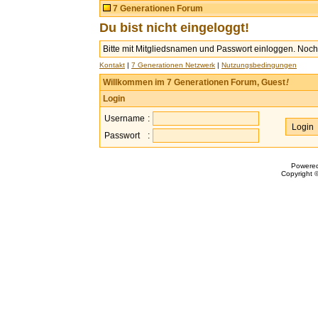
7 Generationen Forum
Du bist nicht eingeloggt!
Bitte mit Mitgliedsnamen und Passwort einloggen. Noch 
Kontakt
|
7 Generationen Netzwerk
|
Nutzungsbedingungen
Willkommen im 7 Generationen Forum, Guest
!
Login
Username
:
Passwort
:
Powere
Copyright