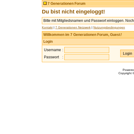
7 Generationen Forum
Du bist nicht eingeloggt!
Bitte mit Mitgliedsnamen und Passwort einloggen. Noch 
Kontakt
|
7 Generationen Netzwerk
|
Nutzungsbedingungen
Willkommen im 7 Generationen Forum, Guest
!
Login
Username
:
Passwort
:
Powere
Copyright