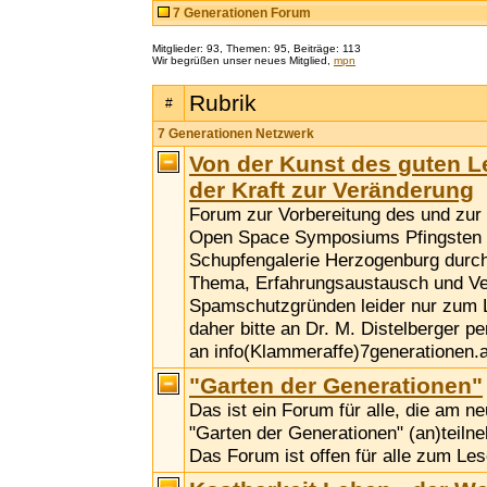
7 Generationen Forum
Mitglieder: 93, Themen: 95, Beiträge: 113
Wir begrüßen unser neues Mitglied,
mpn
Rubrik
#
7 Generationen Netzwerk
Von der Kunst des guten 
der Kraft zur Veränderung
Forum zur Vorbereitung des und zu
Open Space Symposiums Pfingsten 2
Schupfengalerie Herzogenburg durc
Thema, Erfahrungsaustausch und Ve
Spamschutzgründen leider nur zum 
daher bitte an Dr. M. Distelberger p
an info(Klammeraffe)7generationen.a
"Garten der Generationen"
Das ist ein Forum für alle, die am n
"Garten der Generationen" (an)teil
Das Forum ist offen für alle zum Les