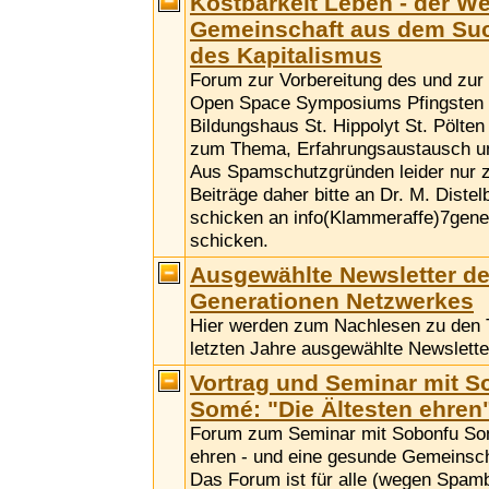
Kostbarkeit Leben - der W
Gemeinschaft aus dem Su
des Kapitalismus
Forum zur Vorbereitung des und zu
Open Space Symposiums Pfingsten 
Bildungshaus St. Hippolyt St. Pölten
zum Thema, Erfahrungsaustausch u
Aus Spamschutzgründen leider nur 
Beiträge daher bitte an Dr. M. Distel
schicken an info(Klammeraffe)7gene
schicken.
Ausgewählte Newsletter de
Generationen Netzwerkes
Hier werden zum Nachlesen zu den
letzten Jahre ausgewählte Newsletter
Vortrag und Seminar mit S
Somé: "Die Ältesten ehren
Forum zum Seminar mit Sobonfu Som
ehren - und eine gesunde Gemeinscha
Das Forum ist für alle (wegen Spamb