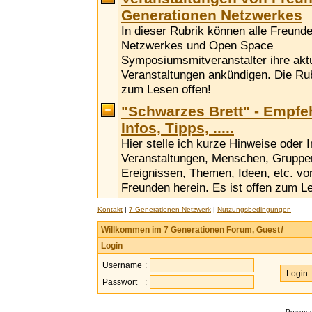
Generationen Netzwerkes
In dieser Rubrik können alle Freund
Netzwerkes und Open Space
Symposiumsmitveranstalter ihre akt
Veranstaltungen ankündigen. Die Rubr
zum Lesen offen!
"Schwarzes Brett" - Empfe
Infos, Tipps, .....
Hier stelle ich kurze Hinweise oder 
Veranstaltungen, Menschen, Gruppen,
Ereignissen, Themen, Ideen, etc. vo
Freunden herein. Es ist offen zum L
Kontakt
|
7 Generationen Netzwerk
|
Nutzungsbedingungen
Willkommen im 7 Generationen Forum, Guest
!
Login
Username
:
Passwort
:
Powere