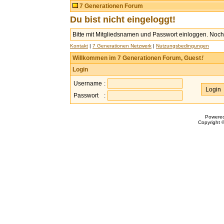
7 Generationen Forum
Du bist nicht eingeloggt!
Bitte mit Mitgliedsnamen und Passwort einloggen. Noch 
Kontakt
|
7 Generationen Netzwerk
|
Nutzungsbedingungen
Willkommen im 7 Generationen Forum, Guest
!
Login
Username
:
Passwort
:
Powere
Copyright