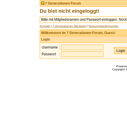
7 Generationen Forum
Du bist nicht eingeloggt!
Bitte mit Mitgliedsnamen und Passwort einloggen. Noch 
Kontakt
|
7 Generationen Netzwerk
|
Nutzungsbedingungen
Willkommen im 7 Generationen Forum, Guest
!
Login
Username
:
Passwort
:
Powere
Copyright