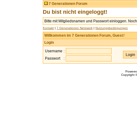
7 Generationen Forum
Du bist nicht eingeloggt!
Bitte mit Mitgliedsnamen und Passwort einloggen. Noch 
Kontakt
|
7 Generationen Netzwerk
|
Nutzungsbedingungen
Willkommen im 7 Generationen Forum, Guest
!
Login
Username
:
Passwort
:
Powere
Copyright