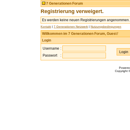
7 Generationen Forum
Registrierung verweigert.
Es werden keine neuen Registrierungen angenommen.
Kontakt
|
7 Generationen Netzwerk
|
Nutzungsbedingungen
Willkommen im 7 Generationen Forum, Guest
!
Login
Username
:
Passwort
:
Powere
Copyright