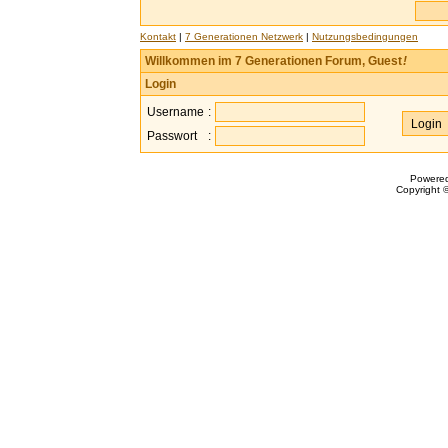
Kontakt
|
7 Generationen Netzwerk
|
Nutzungsbedingungen
Willkommen im 7 Generationen Forum, Guest
!
Login
Username
:
Passwort
:
Powere
Copyright